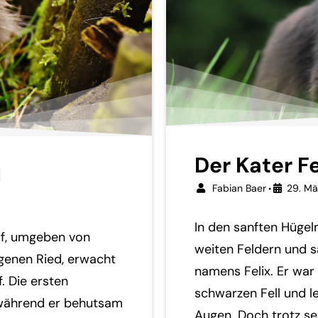
Der Kater Fe
l
Fabian Baer
29. Mä
•
In den sanften Hüge
rf, umgeben von
weiten Feldern und s
genen Ried, erwacht
namens Felix. Er war 
. Die ersten
schwarzen Fell und 
 während er behutsam
Augen. Doch trotz se